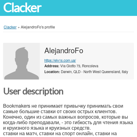
Clacker
Clacker
»
AlejandroFo's profile
AlejandroFo
https://elv1s.com.ua/
Address:
Via Giotto 73, Roncoleva
Location:
Darwin, QLD - North West Queensland, Italy
User description
Bookmakers не принимает привычку принимать свои
самые большие ставки от своих острых клиентов.
Конечно, один из самых важных вопросов, которые вы
когда-либо преподавали, - это гибкость для чтения языка
и круизного языка и круизных средств.
ставки на матч, ставки на спорт онлайн, ставки на