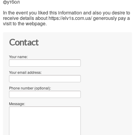
футбол
In the event you liked this information and also you desire to
receive details about https://elv1s.com.ua/ generously pay a
visit to the webpage.
Contact
Your name:
Your email address:
Phone number (optional):
Message: